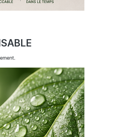
NSABLE
nement.